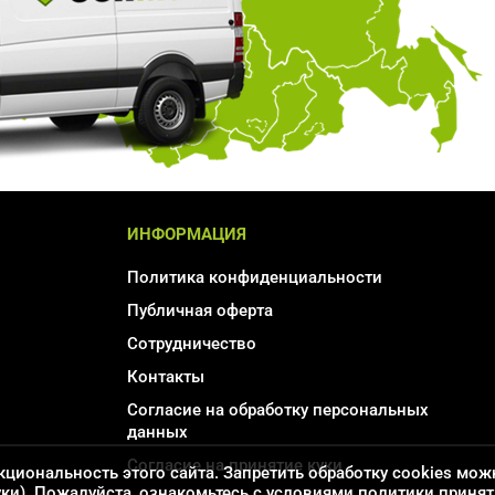
ИНФОРМАЦИЯ
Политика конфиденциальности
Публичная оферта
Сотрудничество
Контакты
Согласие на обработку персональных
данных
Соглаcие на принятие куки
кциональность этого сайта. Запретить обработку cookies мож
уки). Пожалуйста, ознакомьтесь с условиями политики принят