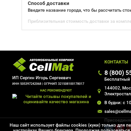
Способ доставки
Введите название города, что бы рассчитать ст
Приблизительная стоимость доставки за компл
КОНТАКТЫ
8 (800) 
ИП Сергин Игорь Сергеевич
Бесплатный
ИНН 505397242068 |
ОГРНИП 321508100178017
144002, Моск
НАС РЕКОМЕНДУЮТ
Электросталь
В будни: с 1
sales@cellma
Присоединяй
Наш сайт использует файлы cookies (куки) только для п
настройках Вашего браузера. Продолжая пользоваться 