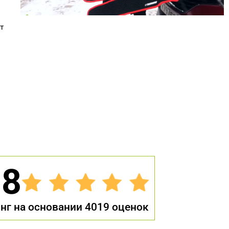
т
.8
нг на основании 4019 оценок